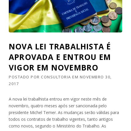
Q
”
U
A
N
D
O
O
C
NOVA LEI TRABALHISTA É
O
R
APROVADA E ENTROU EM
R
VIGOR EM NOVEMBRO
E
O
D
POSTADO POR
CONSULTORIA
EM
NOVEMBRO 30,
I
2017
S
T
A nova lei trabalhista entrou em vigor neste mês de
R
novembro, quatro meses após ser sancionada pelo
A
T
presidente Michel Temer. As mudanças serão válidas para
O
todos os contratos de trabalho vigentes, tanto antigos
D
como novos, segundo o Ministério do Trabalho. As
E