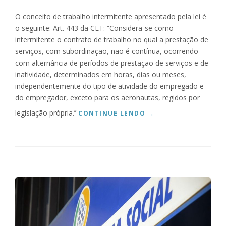
O
E
D
P
O conceito de trabalho intermitente apresentado pela lei é
E
R
o seguinte: Art. 443 da CLT: “Considera-se como
2
E
intermitente o contrato de trabalho no qual a prestação de
0
V
serviços, com subordinação, não é contínua, ocorrendo
1
I
8
D
com alternância de períodos de prestação de serviços e de
”
Ê
inatividade, determinados em horas, dias ou meses,
N
independentemente do tipo de atividade do empregado e
C
do empregador, exceto para os aeronautas, regidos por
I
legislação própria.’’
A
“
CONTINUE LENDO
→
C
S
O
A
M
I
A
B
S
A
N
C
O
O
V
M
A
O
S
C
R
A