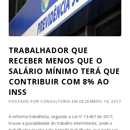
E
L
G
C
R
U
A
L
S
A
T
R
R
O
A
S
TRABALHADOR QUE
B
A
A
L
RECEBER MENOS QUE O
L
Á
H
SALÁRIO MÍNIMO TERÁ QUE
R
I
I
CONTRIBUIR COM 8% AO
S
O
T
M
INSS
A
Í
S
N
POSTADO POR
CONSULTORIA
EM
DEZEMBRO 19, 2017
”
I
M
O
A reforma trabalhista, segundo a Lei nº 13.467 de 2017,
N
trouxe a possibilidade do trabalho intermitente, onde o
O
trabalhador recebe pelo período trabalhado, que pode ser