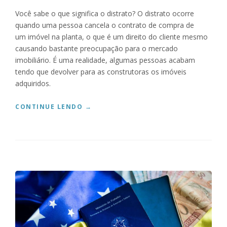
T
Você sabe o que significa o distrato? O distrato ocorre
A
quando uma pessoa cancela o contrato de compra de
D
O
um imóvel na planta, o que é um direito do cliente mesmo
E
causando bastante preocupação para o mercado
P
imobiliário. É uma realidade, algumas pessoas acabam
E
tendo que devolver para as construtoras os imóveis
N
adquiridos.
S
I
“
CONTINUE LENDO
→
O
S
N
A
I
I
S
B
T
A
A
O
N
Q
O
U
I
E
N
É
S
E
S