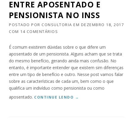
C
ENTRE APOSENTADO E
O
I
M
PENSIONISTA NO INSS
A
8
D
%
O
POSTADO POR
CONSULTORIA
EM
DEZEMBRO 18, 2017
A
I
COM
14 COMENTÁRIOS
O
N
I
S
N
É comum existirem dúvidas sobre o que difere um
S
S
aposentado de um pensionista. Alguns acham que se trata
É
S
N
do mesmo benefício, gerando ainda mais confusão. No
”
E
entanto, é importante entender que existem sim diferenças
G
entre um tipo de benefício e outro. Nesse post vamos falar
A
sobre as características de cada um, bem como o que
D
qualifica um indivíduo como pensionista ou como
A
?
aposentado.
“
CONTINUE LENDO
→
”
E
N
T
E
N
D