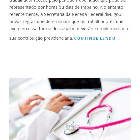
C
representado por horas ou dias de trabalho. No entanto,
O
recentemente, a Secretaria da Receita Federal divulgou
N
novas regras que determinam que os trabalhadores que
T
R
exercem essa forma de trabalho deverão complementar a
A
sua contribuição previdenciária.
“
CONTINUE LENDO
→
T
T
O
R
D
A
E
B
T
A
R
L
A
H
B
A
A
D
L
O
H
R
O
Q
I
U
N
E
T
R
E
E
R