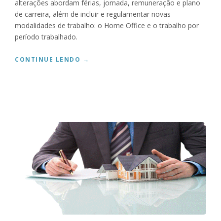
alterações abordam férias, jornada, remuneração e plano
I
de carreira, além de incluir e regulamentar novas
M
modalidades de trabalho: o Home Office e o trabalho por
Ó
período trabalhado.
V
E
L
“
CONTINUE LENDO
→
”
N
O
V
A
L
E
I
T
R
A
B
A
L
H
I
S