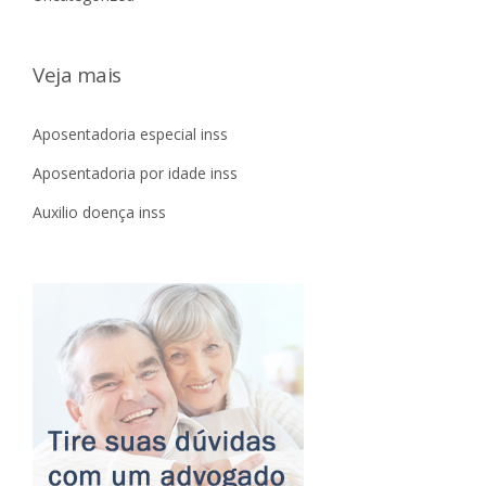
E
o
M
P
n
Veja mais
R
E
I
Aposentadoria especial inss
T
A
Aposentadoria por idade inss
D
Auxilio doença inss
A
”