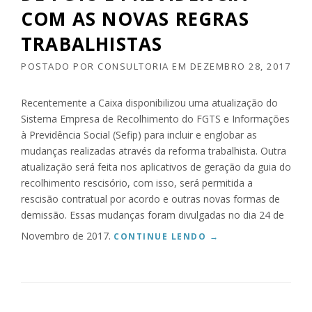
COM AS NOVAS REGRAS
E
N
TRABALHISTAS
E
F
POSTADO POR
CONSULTORIA
EM
DEZEMBRO 28, 2017
I
C
I
Recentemente a Caixa disponibilizou uma atualização do
Á
Sistema Empresa de Recolhimento do FGTS e Informações
R
à Previdência Social (Sefip) para incluir e englobar as
I
mudanças realizadas através da reforma trabalhista. Outra
O
S
atualização será feita nos aplicativos de geração da guia do
D
recolhimento rescisório, com isso, será permitida a
O
rescisão contratual por acordo e outras novas formas de
I
demissão. Essas mudanças foram divulgadas no dia 24 de
N
Novembro de 2017.
S
“
CONTINUE LENDO
→
S
C
É
A
P
I
R
X
O
A