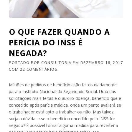
C
M
E
I
B
T
E
E
R
O QUE FAZER QUANDO A
N
M
T
E
PERÍCIA DO INSS É
E
N
”
NEGADA?
O
S
POSTADO POR
CONSULTORIA
EM
DEZEMBRO 18, 2017
Q
U
COM
22 COMENTÁRIOS
E
O
Milhões de pedidos de benefícios são feitos diariamente
S
para o Instituto Nacional da Seguridade Social. Uma das
A
solicitações mais feitas é o auxílio-doença, benefício que é
L
Á
concedido após perícia médica, onde um perito avaliará se
R
o trabalhador está apto a trabalhar ou não. Mas talvez
I
surja a dúvida: e se o benefício concedido pelo INSS for
O
negado? É possível tomar alguma medida para reverter a
M