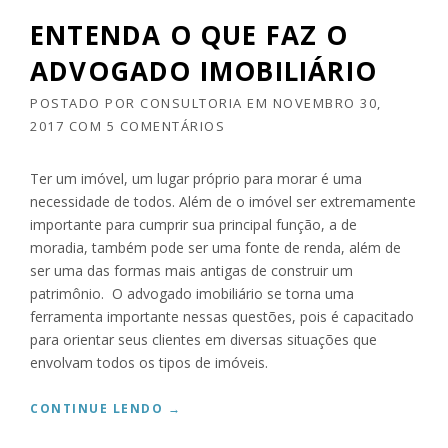
T
ENTENDA O QUE FAZ O
A
É
ADVOGADO IMOBILIÁRIO
A
P
POSTADO POR
CONSULTORIA
EM
NOVEMBRO 30,
R
2017
COM
5 COMENTÁRIOS
O
V
A
Ter um imóvel, um lugar próprio para morar é uma
D
necessidade de todos. Além de o imóvel ser extremamente
A
importante para cumprir sua principal função, a de
E
moradia, também pode ser uma fonte de renda, além de
E
ser uma das formas mais antigas de construir um
N
T
patrimônio. O advogado imobiliário se torna uma
R
ferramenta importante nessas questões, pois é capacitado
O
para orientar seus clientes em diversas situações que
U
envolvam todos os tipos de imóveis.
E
M
“
CONTINUE LENDO
→
V
E
I
N