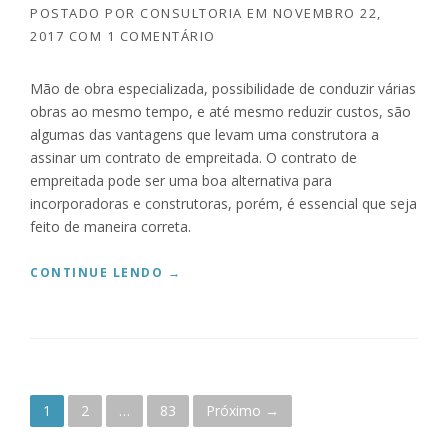
M
POSTADO POR
CONSULTORIA
EM
NOVEMBRO 22,
O
2017
COM
1 COMENTÁRIO
B
I
Mão de obra especializada, possibilidade de conduzir várias
L
obras ao mesmo tempo, e até mesmo reduzir custos, são
I
Á
algumas das vantagens que levam uma construtora a
R
assinar um contrato de empreitada. O contrato de
I
empreitada pode ser uma boa alternativa para
O
incorporadoras e construtoras, porém, é essencial que seja
”
feito de maneira correta.
“
CONTINUE LENDO
→
E
N
T
E
N
D
P
1
2
…
83
Próximo →
A
C