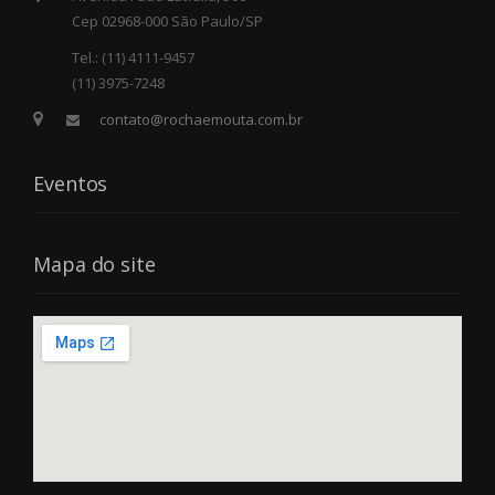
Cep 02968-000 São Paulo/SP
Tel.: (11) 4111-9457
(11) 3975-7248
contato@rochaemouta.com.br
Eventos
Mapa do site