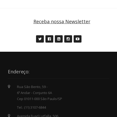
Receba nossa Newsletter
Endereço:
Rua São Bento, 59 -
6º Andar - Conjunto 6A
Cep 01011-000 São Paulo/SP
Tel.: (11) 3107-6844
Avenida Fuad Lutfalla, 506