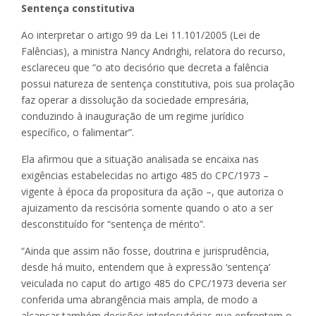
Sentença constitutiva
Ao interpretar o artigo 99 da Lei 11.101/2005 (Lei de
Falências), a ministra Nancy Andrighi, relatora do recurso,
esclareceu que “o ato decisório que decreta a falência
possui natureza de sentença constitutiva, pois sua prolação
faz operar a dissolução da sociedade empresária,
conduzindo à inauguração de um regime jurídico
específico, o falimentar”.
Ela afirmou que a situação analisada se encaixa nas
exigências estabelecidas no artigo 485 do CPC/1973 –
vigente à época da propositura da ação –, que autoriza o
ajuizamento da rescisória somente quando o ato a ser
desconstituído for “sentença de mérito”.
“Ainda que assim não fosse, doutrina e jurisprudência,
desde há muito, entendem que à expressão ‘sentença’
veiculada no caput do artigo 485 do CPC/1973 deveria ser
conferida uma abrangência mais ampla, de modo a
alcançar também decisões interlocutórias que enfrentem o