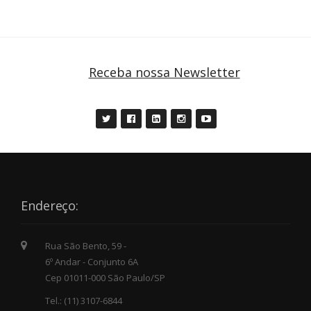
Receba nossa Newsletter
Endereço:
Rua São Bento, 59 -
6º Andar - Conjunto 6A
Cep 01011-000 São Paulo/SP
Tel.: (11) 3107-6844