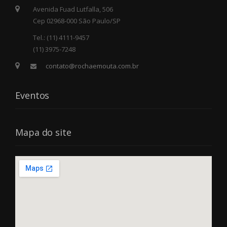
Avenida Fuad Lutfalla, 506
Cep 02968-000 São Paulo/SP
Tel.: (11) 4111-9457
(11) 3975-7248
contato@rochaemouta.com.br
Eventos
Mapa do site