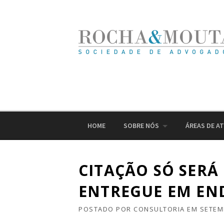
Ir
para
o
conteúdo
HOME
SOBRE NÓS
ÁREAS DE A
CITAÇÃO SÓ SERÁ
ENTREGUE EM EN
POSTADO POR
CONSULTORIA
EM
SETEM