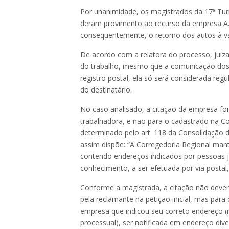
Por unanimidade, os magistrados da 17ª Tur
deram provimento ao recurso da empresa A. Br
consequentemente, o retorno dos autos à v
De acordo com a relatora do processo, juíz
do trabalho, mesmo que a comunicação dos a
registro postal, ela só será considerada reg
do destinatário.
No caso analisado, a citação da empresa foi
trabalhadora, e não para o cadastrado na C
determinado pelo art. 118 da Consolidação 
assim dispõe: “A Corregedoria Regional mante
contendo endereços indicados por pessoas ju
conhecimento, a ser efetuada por via postal,
Conforme a magistrada, a citação não dever
pela reclamante na petição inicial, mas para
empresa que indicou seu correto endereço (mi
processual), ser notificada em endereço diver