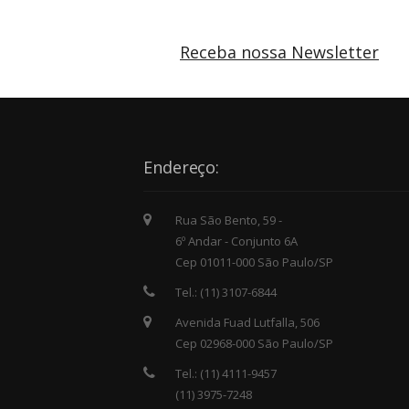
Receba nossa Newsletter
Endereço:
Rua São Bento, 59 -
6º Andar - Conjunto 6A
Cep 01011-000 São Paulo/SP
Tel.: (11) 3107-6844
Avenida Fuad Lutfalla, 506
Cep 02968-000 São Paulo/SP
Tel.: (11) 4111-9457
(11) 3975-7248