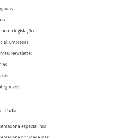
ogadas
gos
lho na legislação
cial: Empresas
rmes/Newsletter
cias
riais
tegorized
a mais
entadoria especial inss
entadoria por idade inss