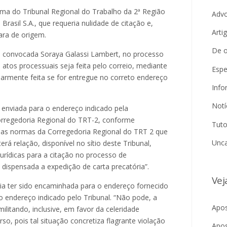
ma do Tribunal Regional do Trabalho da 2ª Região
Adv
asil S.A., que requeria nulidade de citação e,
Arti
ara de origem.
De o
a convocada Soraya Galassi Lambert, no processo
tos processuais seja feita pelo correio, mediante
Espe
ularmente feita se for entregue no correto endereço
Info
Notí
 enviada para o endereço indicado pela
orregedoria Regional do TRT-2, conforme
Tuto
das normas da Corregedoria Regional do TRT 2 que
Unca
rá relação, disponível no sítio deste Tribunal,
rídicas para a citação no processo de
 dispensada a expedição de carta precatória”.
Vej
ia ter sido encaminhada para o endereço fornecido
 o endereço indicado pelo Tribunal. “Não pode, a
Apos
litando, inclusive, em favor da celeridade
so, pois tal situação concretiza flagrante violação
Apos