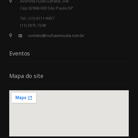
Avenida Fuad Lutfalla, 506
Cep 02968-000 São Paulo/SP
Tel.: (11) 4111-9457
(11) 3975-7248
contato@rochaemouta.com.br
Eventos
Mapa do site