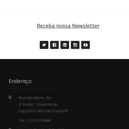
Receba nossa Newsletter
Endereço:
Rua São Bento, 59 -
6º Andar - Conjunto 6A
Cep 01011-000 São Paulo/SP
Tel.: (11) 3107-6844