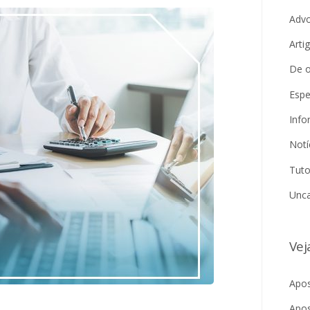
Adv
Arti
De o
Espe
Info
Notí
Tuto
Unca
Vej
Apos
Apos