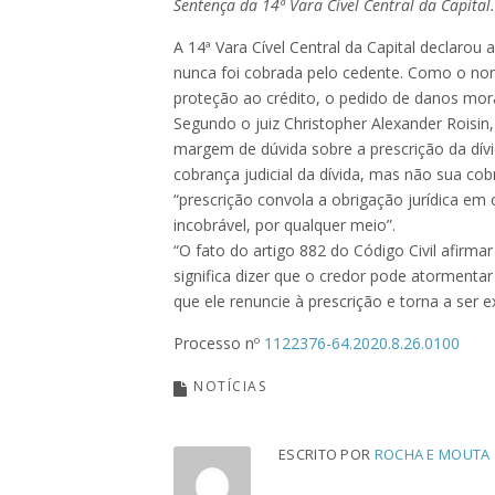
Sentença da 14ª Vara Cível Central da Capital.
A 14ª Vara Cível Central da Capital declarou 
nunca foi cobrada pelo cedente. Como o no
proteção ao crédito, o pedido de danos mora
Segundo o juiz Christopher Alexander Roisin
margem de dúvida sobre a prescrição da dívi
cobrança judicial da dívida, mas não sua cob
“prescrição convola a obrigação jurídica em 
incobrável, por qualquer meio”.
“O fato do artigo 882 do Código Civil afirm
significa dizer que o credor pode atormenta
que ele renuncie à prescrição e torna a ser e
Processo nº
1122376-64.2020.8.26.0100
NOTÍCIAS
ESCRITO POR
ROCHA E MOUTA