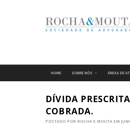
Ir
para
o
conteúdo
HOME
SOBRE NÓS
ÁREAS DE A
DÍVIDA PRESCRIT
COBRADA.
POSTADO POR
ROCHA E MOUTA
EM
JUN