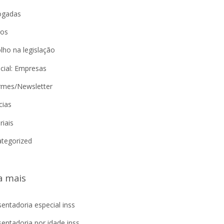
ogadas
gos
lho na legislação
cial: Empresas
rmes/Newsletter
cias
riais
tegorized
a mais
entadoria especial inss
entadoria por idade inss