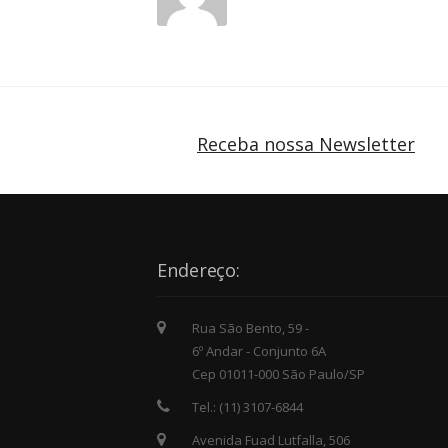
Receba nossa Newsletter
Endereço:
Rua São Bento, 59 -
6º Andar - Conjunto 6A
Cep 01011-000 São Paulo/SP
Tel.: (11) 3107-6844
Avenida Fuad Lutfalla, 506