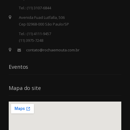
Tel.: (11) 3107-6844
Avenida Fuad Lutfalla, 506
Cep 02968-000 São Paulo/SP
Tel.: (11) 4111-9457
(11) 3975-7248
contato@rochaemouta.com.br
Eventos
Mapa do site