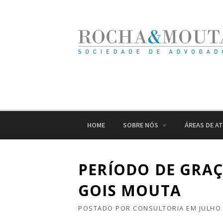
Ir
para
o
conteúdo
HOME
SOBRE NÓS
ÁREAS DE A
PERÍODO DE GRAÇ
GOIS MOUTA
POSTADO POR
CONSULTORIA
EM
JULHO 