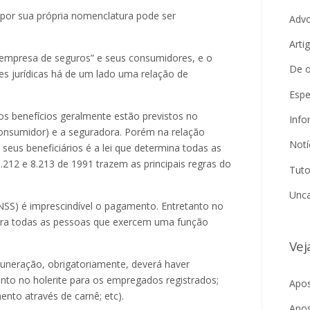
) por sua própria nomenclatura pode ser
Adv
Arti
“empresa de seguros” e seus consumidores, e o
De o
s jurídicas há de um lado uma relação de
Espe
os benefícios geralmente estão previstos no
Info
(consumidor) e a seguradora. Porém na relação
Notí
e seus beneficiários é a lei que determina todas as
8.212 e 8.213 de 1991 trazem as principais regras do
Tuto
Unca
SS) é imprescindível o pagamento. Entretanto no
 para todas as pessoas que exercem uma função
Vej
neração, obrigatoriamente, deverá haver
onto no holerite para os empregados registrados;
Apos
nto através de carnê; etc).
Apos