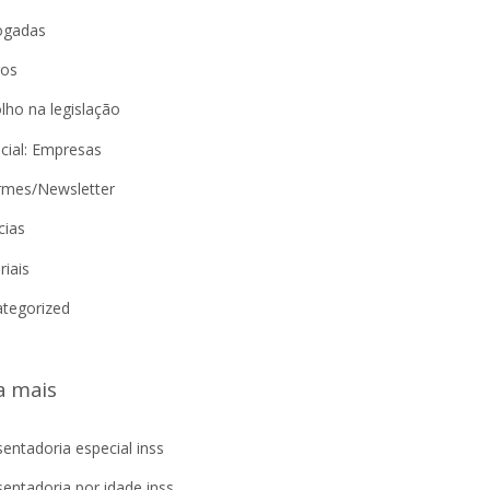
ogadas
gos
lho na legislação
cial: Empresas
rmes/Newsletter
cias
riais
tegorized
a mais
entadoria especial inss
entadoria por idade inss