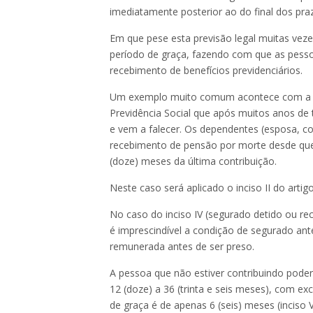
imediatamente posterior ao do final dos praz
Em que pese esta previsão legal muitas veze
período de graça, fazendo com que as pess
recebimento de benefícios previdenciários.
Um exemplo muito comum acontece com a p
Previdência Social que após muitos anos de 
e vem a falecer. Os dependentes (esposa, co
recebimento de pensão por morte desde que
(doze) meses da última contribuição.
Neste caso será aplicado o inciso II do artig
No caso do inciso IV (segurado detido ou r
é imprescindível a condição de segurado ante
remunerada antes de ser preso.
A pessoa que não estiver contribuindo poder
12 (doze) a 36 (trinta e seis meses), com ex
de graça é de apenas 6 (seis) meses (inciso V