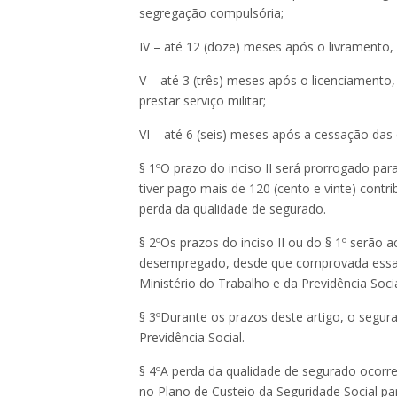
segregação compulsória;
IV – até 12 (doze) meses após o livramento, 
V – até 3 (três) meses após o licenciament
prestar serviço militar;
VI – até 6 (seis) meses após a cessação das 
§ 1ºO prazo do inciso II será prorrogado par
tiver pago mais de 120 (cento e vinte) cont
perda da qualidade de segurado.
§ 2ºOs prazos do inciso II ou do § 1º serão
desempregado, desde que comprovada essa s
Ministério do Trabalho e da Previdência Socia
§ 3ºDurante os prazos deste artigo, o segur
Previdência Social.
§ 4ºA perda da qualidade de segurado ocorre
no Plano de Custeio da Seguridade Social pa