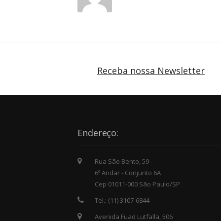
Receba nossa Newsletter
Endereço:
Rua São Bento, 59 -
6º Andar - Conjunto 6A
Cep 01011-000 São Paulo/SP
Tel.: (11) 3107-6844
Avenida Fuad Lutfalla, 506