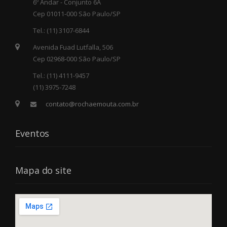
6º Andar - Conjunto 6A
Cep 01011-000 São Paulo/SP
Tel.: (11) 3107-6844
Avenida Fuad Lutfalla, 506
Cep 02968-000 São Paulo/SP
Tel.: (11) 4111-9457
(11) 3975-7248
contato@rochaemouta.com.br
Eventos
Mapa do site