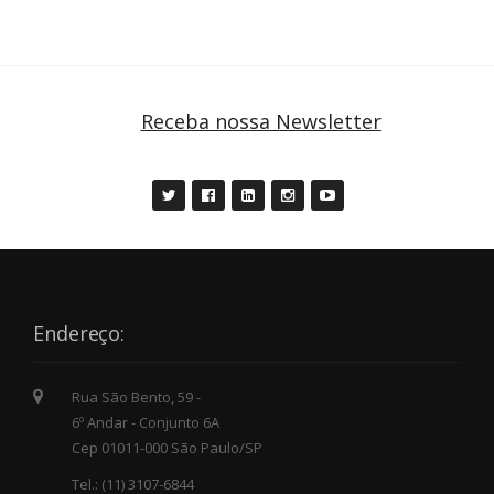
Receba nossa Newsletter
Endereço:
Rua São Bento, 59 -
6º Andar - Conjunto 6A
Cep 01011-000 São Paulo/SP
Tel.: (11) 3107-6844