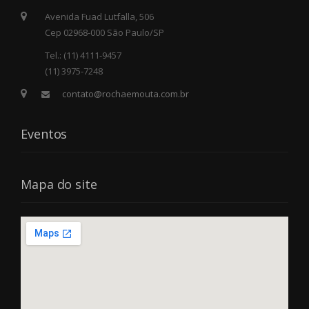
Avenida Fuad Lutfalla, 506
Cep 02968-000 São Paulo/SP
Tel.: (11) 4111-9457
(11) 3975-7248
contato@rochaemouta.com.br
Eventos
Mapa do site