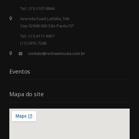
Tel.: (11) 3107-6844
Avenida Fuad Lutfalla, 506
Cep 02968-000 São Paulo/SP
Tel.: (11) 4111-9457
(11) 3975-7248
contato@rochaemouta.com.br
Eventos
Mapa do site