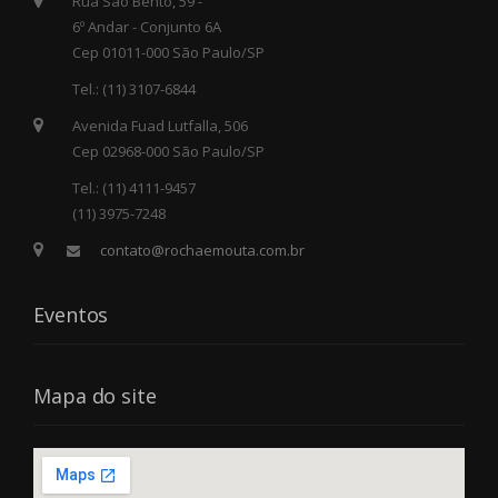
Rua São Bento, 59 -
6º Andar - Conjunto 6A
Cep 01011-000 São Paulo/SP
Tel.: (11) 3107-6844
Avenida Fuad Lutfalla, 506
Cep 02968-000 São Paulo/SP
Tel.: (11) 4111-9457
(11) 3975-7248
contato@rochaemouta.com.br
Eventos
Mapa do site