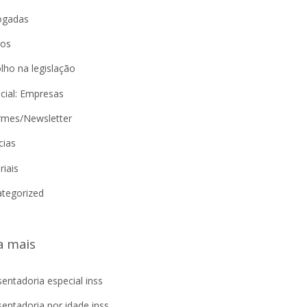
ogadas
gos
lho na legislação
cial: Empresas
rmes/Newsletter
cias
riais
tegorized
a mais
entadoria especial inss
entadoria por idade inss