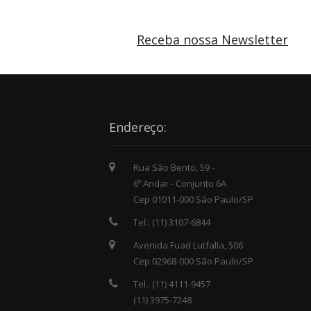
Receba nossa Newsletter
Endereço:
Rua São Bento, 59 -
6º Andar - Conjunto 6A
Cep 01011-000 São Paulo/SP
Tel.: (11) 3107-6844
Avenida Fuad Lutfalla, 506
Cep 02968-000 São Paulo/SP
Tel.: (11) 4111-9457
(11) 3975-7248