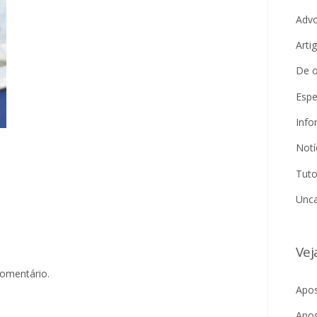
Adv
Arti
De o
Espe
Info
Notí
Tuto
Unca
Vej
comentário.
Apos
Apos