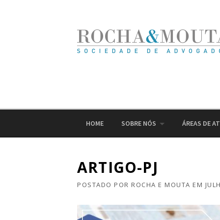
Ir
para
o
conteúdo
HOME
SOBRE NÓS
ÁREAS DE A
ARTIGO-PJ
POSTADO POR
ROCHA E MOUTA
EM
JUL