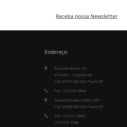
Receba nossa Newsletter
Endereço:
Rua São Bento, 59 -
6º Andar - Conjunto 6A
Cep 01011-000 São Paulo/SP
Tel.: (11) 3107-6844
Avenida Fuad Lutfalla, 506
Cep 02968-000 São Paulo/SP
Tel.: (11) 4111-9457
(11) 3975-7248