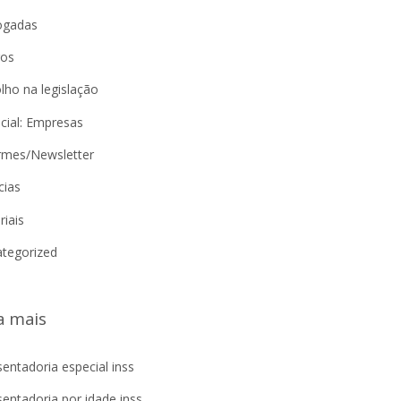
ogadas
gos
lho na legislação
cial: Empresas
rmes/Newsletter
cias
riais
tegorized
a mais
entadoria especial inss
entadoria por idade inss