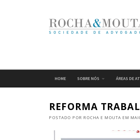
Ir
para
o
conteúdo
HOME
SOBRE NÓS
ÁREAS DE A
REFORMA TRABAL
POSTADO POR
ROCHA E MOUTA
EM
MAI