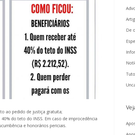
Adv
Arti
De o
Espe
Info
Notí
Tuto
Unca
Vej
to ao pedido de justiça gratuita;
 40% do teto do INSS. Em caso de improcedência
Apos
cumbência e honorários periciais.
Apos