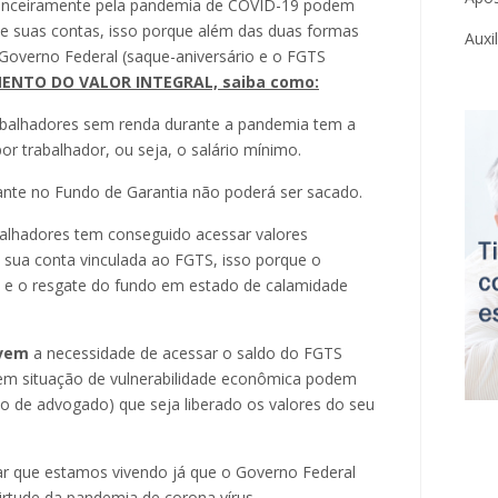
nanceiramente pela pandemia de COVID-19 podem
de suas contas, isso porque além das duas formas
Auxi
 Governo Federal (saque-aniversário e o FGTS
NTO DO VALOR INTEGRAL, saiba como:
rabalhadores sem renda durante a pandemia tem a
r trabalhador, ou seja, o salário mínimo.
stante no Fundo de Garantia não poderá ser sacado.
abalhadores tem conseguido acessar valores
 sua conta vinculada ao FGTS, isso porque o
o e o resgate do fundo em estado de calamidade
vem
a necessidade de acessar o saldo do FGTS
em situação de vulnerabilidade econômica podem
ílio de advogado) que seja liberado os valores do seu
par que estamos vivendo já que o Governo Federal
irtude da pandemia de corona vírus.