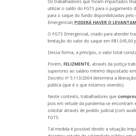
Os trabalhadores que foram impactados fi
utilizar o saldo do FGTS para o pagamento 
para o saque do fundo disponibilizadas pelo
Emergencial)
PODERÁ HAVER O LEVANTAME
O FGTS Emergencial, criado para atender t
limitação do valor do saque em R$1.045,00 po
Dessa forma, a princípio, o valor total con
Porém,
FELIZMENTE
, através da Justiça tr
superiores ao salário mínimo depositado em
Decreto nº 5.113/2004 determina a liberaçã
pública (que é o que estamos vivendo).
Neste contexto, trabalhadores que
compro
pois em virtude da pandemia se encontram 
solicitar através de pedido judicial (com aux
FGTS.
Tal medida é possível devido a situação ím
decretou estado de calamidade pública em v