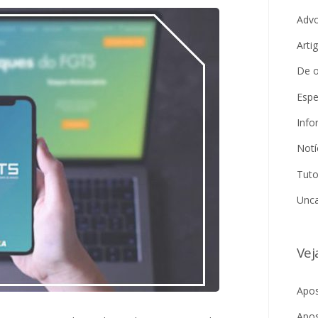
Adv
Arti
De o
Espe
Info
Notí
Tuto
Unca
Vej
Apos
Apos