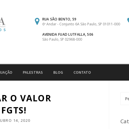
RUA SÃO BENTO, 59
6º Andar - Conjunto 6A São Paulo, SP 01011-000
AVENIDA FUAD LUTFALLA, 506
São Paulo, SP 02968-000
TUAÇÃO
PALESTRAS
BLOG
CONTATO
AR O VALOR
Pesq
por:
 FGTS!
Cat
UBRO 14, 2020