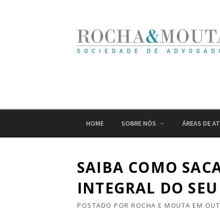
Ir
para
o
conteúdo
HOME
SOBRE NÓS
ÁREAS DE A
SAIBA COMO SAC
INTEGRAL DO SEU
POSTADO POR
ROCHA E MOUTA
EM
OUT