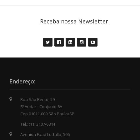
Receba nossa Newsletter
Endereço:
Rua São Bento, 59 -
6º Andar - Conjunto 6A
Cep 01011-000 São Paulo/SP
Tel.: (11) 3107-6844
Avenida Fuad Lutfalla, 506