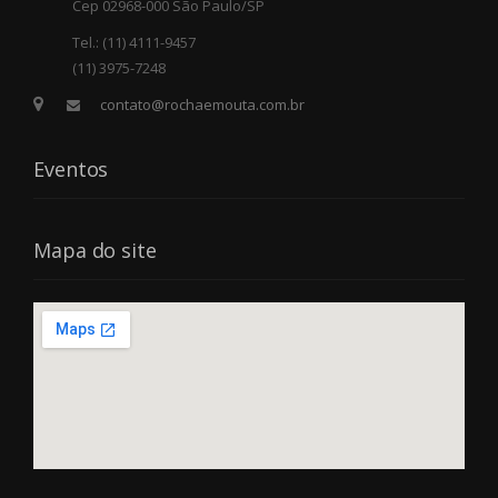
Cep 02968-000 São Paulo/SP
Tel.: (11) 4111-9457
(11) 3975-7248
contato@rochaemouta.com.br
Eventos
Mapa do site