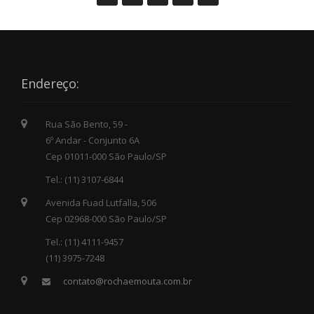
Endereço:
Rua São Bento, 59 -
6º Andar - Conjunto 6A
Cep 01011-000 São Paulo/SP
Tel.: (11) 3107-6844
Avenida Fuad Lutfalla, 506
Cep 02968-000 São Paulo/SP
Tel.: (11) 4111-9457
(11) 3975-7248
contato@rochaemouta.com.br