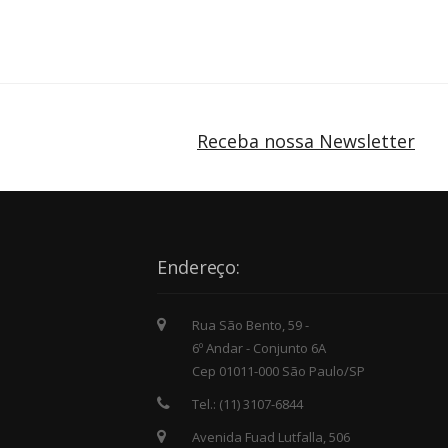
Receba nossa Newsletter
Endereço:
Rua São Bento, 59 -
6º Andar - Conjunto 6A
Cep 01011-000 São Paulo/SP
Tel.: (11) 3107-6844
Avenida Fuad Lutfalla, 506