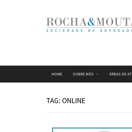
Ir
para
o
conteúdo
HOME
SOBRE NÓS
ÁREAS DE A
TAG:
ONLINE