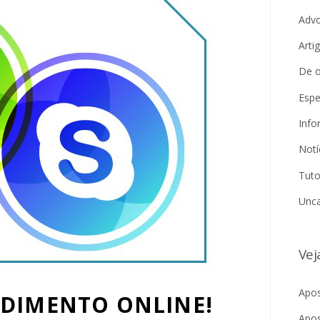
Adv
Arti
De o
Espe
Info
Notí
Tuto
Unca
Vej
Apos
NDIMENTO ONLINE!
Apos