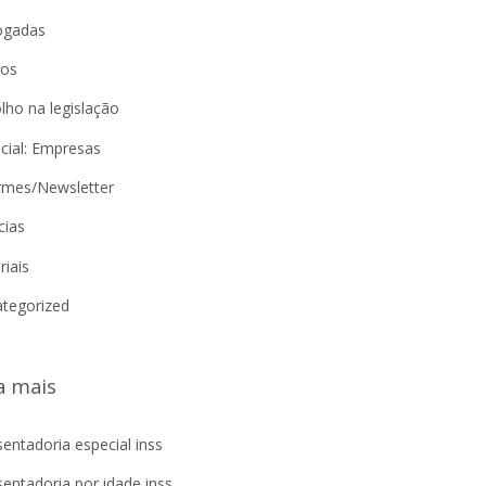
ogadas
gos
lho na legislação
cial: Empresas
rmes/Newsletter
cias
riais
tegorized
a mais
entadoria especial inss
entadoria por idade inss