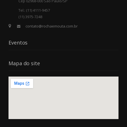
Cep 02968-000 São Paulo/SP
Tel.: (11) 4111-9457
(11) 3975-7248
contato@rochaemouta.com.br
Eventos
Mapa do site