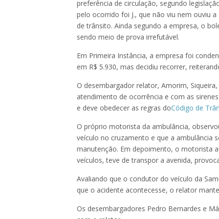
preferência de circulação, segundo legislaç
pelo ocorrido foi J., que não viu nem ouvi
de trânsito. Ainda segundo a empresa, o bol
sendo meio de prova irrefutável.
Em Primeira Instância, a empresa foi conden
em R$ 5.930, mas decidiu recorrer, reiteran
O desembargador relator, Amorim, Siqueira, 
atendimento de ocorrência e com as sirenes l
e deve obedecer as regras do
Código de Trâns
O próprio motorista da ambulância, observou
veículo no cruzamento e que a ambulância 
manutenção. Em depoimento, o motorista a
veículos, teve de transpor a avenida, provoc
Avaliando que o condutor do veículo da Samu
que o acidente acontecesse, o relator mante
Os desembargadores Pedro Bernardes e Már