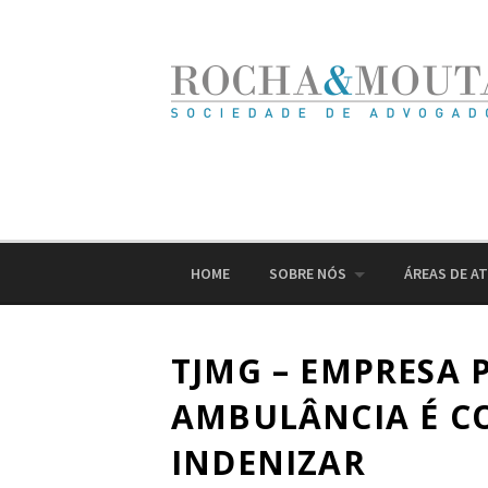
Ir
para
o
conteúdo
HOME
SOBRE NÓS
ÁREAS DE A
TJMG – EMPRESA 
AMBULÂNCIA É C
INDENIZAR