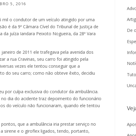
BRO 5, 2016
Adv
Arti
 6 mil o condutor de um veículo atingido por uma
ão é da 9ª Câmara Cível do Tribunal de Justiça de
De o
 da juíza Iandara Peixoto Nogueira, da 28ª Vara
Espe
e janeiro de 2011 ele trafegava pela avenida dos
Info
ar a rua Cravinas, seu carro foi atingido pela
Notí
iversas vezes ele tentou conseguir que a
to do seu carro; como não obteve êxito, decidiu
Tuto
Unca
reu por culpa exclusiva do condutor da ambulância.
 no dia do acidente traz depoimento do funcionário
ios do veículo não funcionaram, quando ele tentou
Vej
pontos, que a ambulância iria prestar serviço no
Apos
irene e o giroflex ligados, tendo, portanto,
Apos