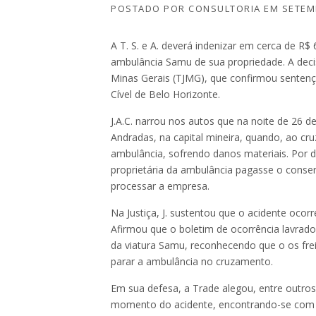
POSTADO POR
CONSULTORIA
EM
SETEM
A T. S. e A. deverá indenizar em cerca de R$
ambulância Samu de sua propriedade. A decis
Minas Gerais (TJMG), que confirmou sentença
Cível de Belo Horizonte.
J.A.C. narrou nos autos que na noite de 26 d
Andradas, na capital mineira, quando, ao cruz
ambulância, sofrendo danos materiais. Por d
proprietária da ambulância pagasse o conser
processar a empresa.
Na Justiça, J. sustentou que o acidente ocor
Afirmou que o boletim de ocorrência lavrado
da viatura Samu, reconhecendo que o os fre
parar a ambulância no cruzamento.
Em sua defesa, a Trade alegou, entre outros 
momento do acidente, encontrando-se com a s