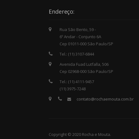
Endereço:
Rua São Bento, 59 -
6º Andar - Conjunto 6A
Cep 01011-000 São Paulo/SP
Tel.: (11) 3107-6844
Avenida Fuad Lutfalla, 506
Cep 02968-000 São Paulo/SP
Tel.: (11) 4111-9457
(11) 3975-7248
contato@rochaemouta.com.br
Copyright © 2020 Rocha e Mouta.