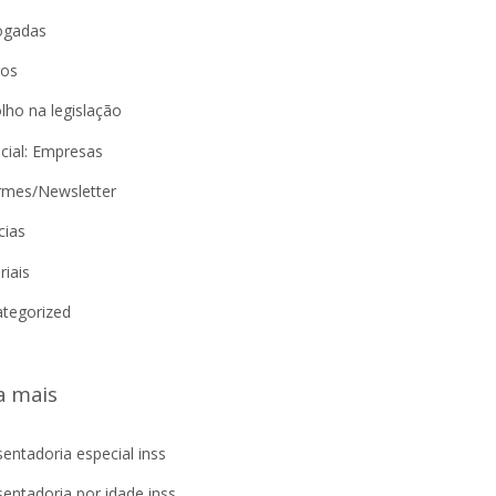
ogadas
gos
lho na legislação
cial: Empresas
rmes/Newsletter
cias
riais
tegorized
a mais
entadoria especial inss
entadoria por idade inss