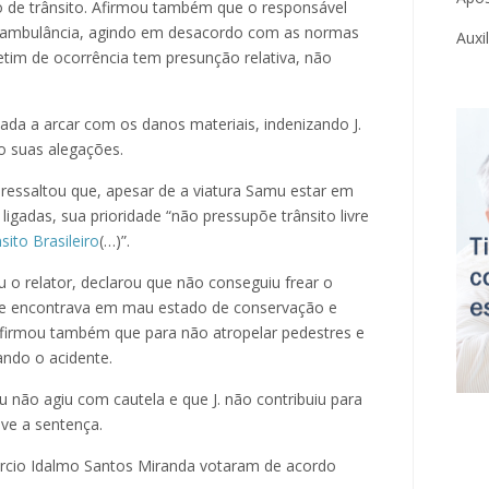
ão de trânsito. Afirmou também que o responsável
u a ambulância, agindo em desacordo com as normas
Auxi
etim de ocorrência tem presunção relativa, não
ada a arcar com os danos materiais, indenizando J.
do suas alegações.
ressaltou que, apesar de a viatura Samu estar em
igadas, sua prioridade “não pressupõe trânsito livre
ito Brasileiro
(…)”.
 o relator, declarou que não conseguiu frear o
se encontrava em mau estado de conservação e
firmou também que para não atropelar pedestres e
ando o acidente.
 não agiu com cautela e que J. não contribuiu para
ve a sentença.
cio Idalmo Santos Miranda votaram de acordo