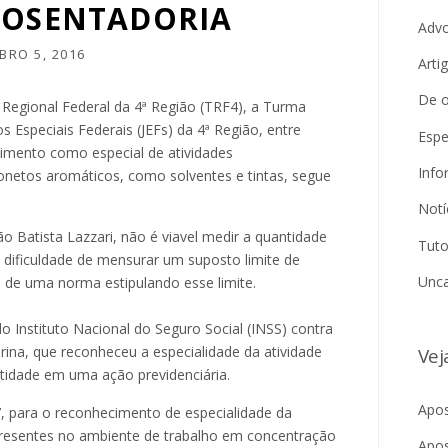
POSENTADORIA
Adv
BRO 5, 2016
Arti
De o
 Regional Federal da 4ª Região (TRF4), a Turma
 Especiais Federais (JEFs) da 4ª Região, entre
Espe
imento como especial de atividades
Info
etos aromáticos, como solventes e tintas, segue
Notí
ão Batista Lazzari, não é viavel medir a quantidade
Tuto
a dificuldade de mensurar um suposto limite de
Unca
a de uma norma estipulando esse limite.
lo Instituto Nacional do Seguro Social (INSS) contra
ina, que reconheceu a especialidade da atividade
Vej
tidade em uma ação previdenciária.
Apos
, para o reconhecimento de especialidade da
presentes no ambiente de trabalho em concentração
Apos