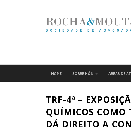
Ir
para
o
conteúdo
HOME
SOBRE NÓS
ÁREAS DE A
TRF-4ª – EXPOSIÇ
QUÍMICOS COMO T
DÁ DIREITO A C