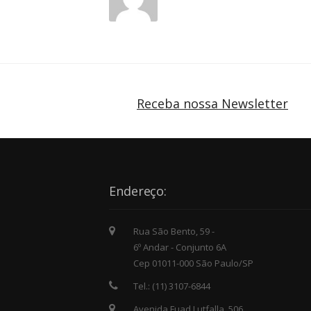
Receba nossa Newsletter
Endereço:
Rua São Bento, 59 -
6º Andar - Conjunto 6A
Cep 01011-000 São Paulo/SP
Tel.: (11) 3107-6844
Avenida Fuad Lutfalla, 506