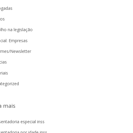
ogadas
gos
lho na legislação
cial: Empresas
rmes/Newsletter
cias
riais
tegorized
a mais
entadoria especial inss
entadoria por idade inss