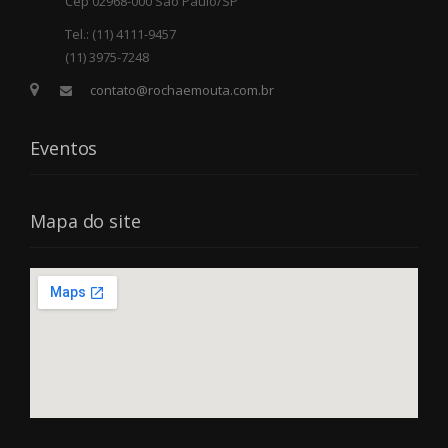
Cep 02968-000 São Paulo/SP
Tel.: (11) 4111-9457
(11) 3975-7248
contato@rochaemouta.com.br
Eventos
Mapa do site