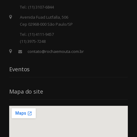
Tel.: (11) 3107-6844
Avenida Fuad Lutfalla, 506
Cep 02968-000 São Paulo/SP
Tel.: (11) 4111-9457
(11) 3975-7248
contato@rochaemouta.com.br
Eventos
Mapa do site